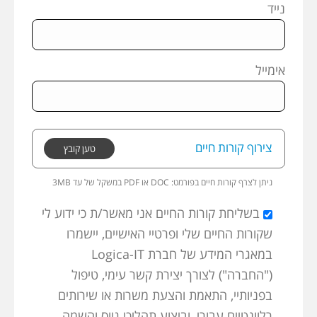
נייד
אימייל
צירוף קורות חיים
טען קובץ
ניתן לצרף קורות חיים בפורמט:
3MB במשקל של עד PDF או DOC
בשליחת קורות החיים אני מאשר/ת כי ידוע לי
שקורות החיים שלי ופרטיי האישיים, יישמרו
במאגרי המידע של חברת Logica-IT
("החברה") לצורך יצירת קשר עימי, טיפול
בפניותיי, התאמת והצעת משרות או שירותים
רלוונטיים עבורי, וביצוע תהליכי גיוס והשמה,