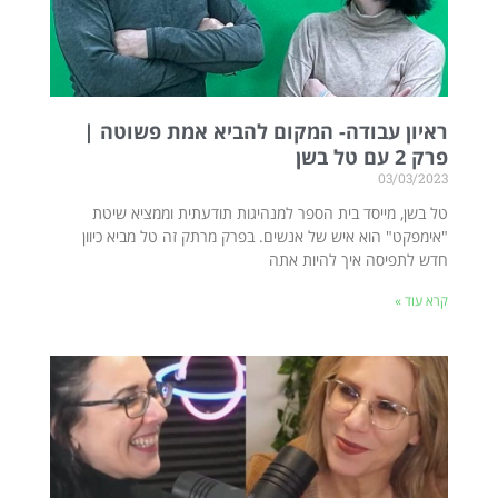
ראיון עבודה- המקום להביא אמת פשוטה |
פרק 2 עם טל בשן
03/03/2023
טל בשן, מייסד בית הספר למנהיגות תודעתית וממציא שיטת
"אימפקט" הוא איש של אנשים. בפרק מרתק זה טל מביא כיוון
חדש לתפיסה איך להיות אתה
קרא עוד »