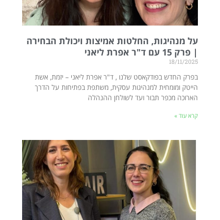
על מנהיגות, החלטות אמיצות ויכולת הבחירה
| פרק 15 עם ד"ר אפרת ליאני
18/11/2025
בפרק החדש בפודקאסט שלנו , ד"ר אפרת ליאני – יזמת, אשת
הייטק ומומחית למנהיגות עסקית, משתפת בפתיחות על הדרך
הארוכה מכפר תבור ועד לשולחן ההנהלה
קרא עוד »