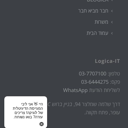
חבר מביא חבר
משרות
עמוד הבית
Logica-IT
טלפון:
03-7707100
פקס:
03-6444275
לשליחת הודעת
WhatsApp
דרך שלמה שמלצר 94,
בניין ברוש C, קומה 4
, פארק
היי 👋 אני ליבי
המגייסת הדיגיטלית
עופר, פתח תקווה.
של לוגיקה! צריכים
עזרה? בואו נשוחח.