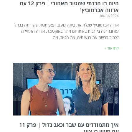
היום בו הבנתי שהטוב מאחורי | פרק 12 עם
אדווה אברמוביץ'
08/01/2024
אדווה אברמוביץ' שכלה את ביתה נועם, תצפיתנית ששירתה בנחל
עוז ונהרגה בקרבות באותו יום ארור באוקטובר. אדווה התחילה
לכתוב ברשת את רגשותיה, את הכאב, את
קרא עוד »
איך מתמודדים עם שבר וכאב גדול | פרק 11
עם מעיין בן ציון