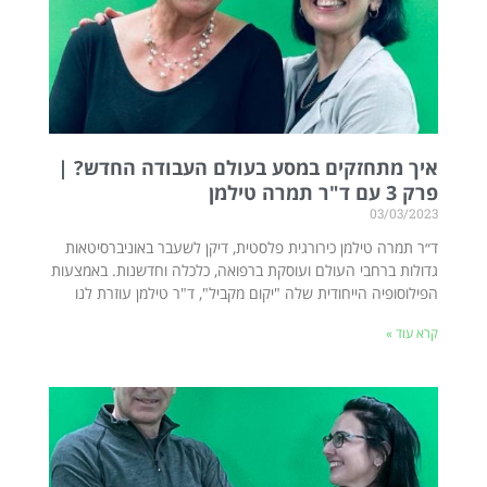
איך מתחזקים במסע בעולם העבודה החדש? |
פרק 3 עם ד"ר תמרה טילמן
03/03/2023
ד״ר תמרה טילמן כירורגית פלסטית, דיקן לשעבר באוניברסיטאות
גדולות ברחבי העולם ועוסקת ברפואה, כלכלה וחדשנות. באמצעות
הפילוסופיה הייחודית שלה "יקום מקביל", ד"ר טילמן עוזרת לנו
קרא עוד »