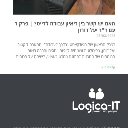
האם יש קשר בין ריאיון עבודה לדייט? | פרק 1
עם ד"ר יעל דורון
28/02/2023
בפרק הראשון של הפודקאסט "בדרך לעבודה"- תתארח דוקטור
יעל דורון, פסיכולוגית ומומחית לזוגיות ויחסים וחברה בצוות
המומחים של התכנית "חתונה ממבט ראשון", לשיחה על הכוחות
קרא עוד »