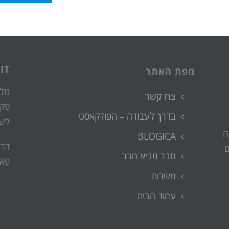
IT
מפת האתר
טלפ
צרו קשר
פק
בדרך לעבודה – הפודקאסט
לש
ה
BLOGICA
דרך
ם
חבר מביא חבר
פאר
משרות
עמוד הבית