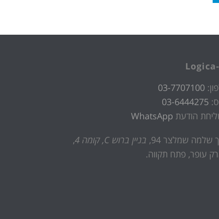
Logica-
ון:
03-7707100
ס:
03-6444275
ליחת הודעת
WhatsApp
 שלמה שמלצר 94,
בניין ברוש C, קומה 4
,
ק עופר, פתח תקווה.