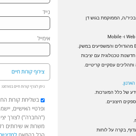
נייד
בכיר/ה, הממוקמת בגוש דן
Web
ו-
Mobile
אימייל
מהגדולים והמשפיעים במשק.
שנות טכנולוגית עם יציבות
תהליכים עסקיים קריטיים.
צירוף קורות חיים
ארגון.
ניתן לצרף קורות חיים בפורמט:
B
ידע של כלל המערכות.
בשליחת קורות החיי
פקים חיצוניים.
("החברה") לצורך יצי
.
משרות או שירותים רלו
עדוף, בקרה על לוחות
הכל בהתאם
למדיניו