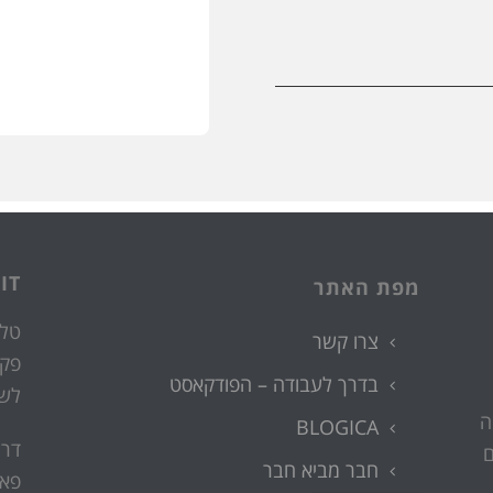
IT
מפת האתר
טלפ
צרו קשר
פק
בדרך לעבודה – הפודקאסט
לש
ה
BLOGICA
דרך
ם
חבר מביא חבר
פאר