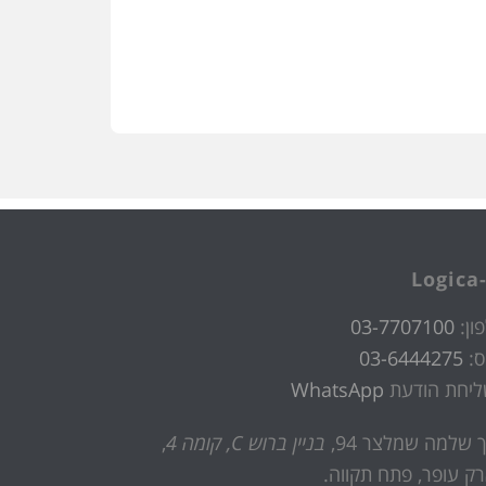
Logica-
ון:
03-7707100
ס:
03-6444275
ליחת הודעת
WhatsApp
 שלמה שמלצר 94,
בניין ברוש C, קומה 4
,
ק עופר, פתח תקווה.