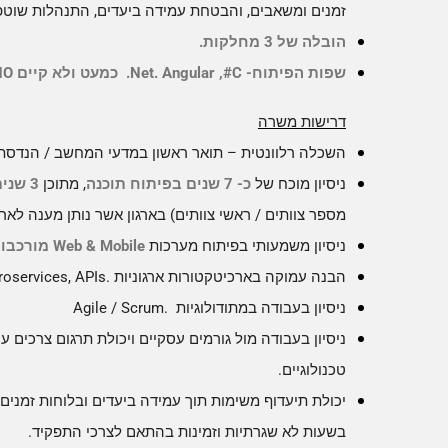
זמנים ומשאבים, והבטחת עמידה ביעדים, התנהלות שוטפת
הובלה של 3 מחלקות.
שפות הפיתוח-
C
#,
Angular
.
Net
. כמעט ולא קיים
HO
דרישות משרה
השכלה רלוונטית – תואר ראשון במדעי המחשב / הנדסת 
ניסיון מוכח של
כ- 7
שנים בפיתוח תוכנה
,
מתוכן
3 שנים בתפקיד ניהולי
מספר צוותים / ראשי צוותים) בארגון אשר נותן מענה לארג
ניסיון משמעותי בפיתוח מערכות
Mobile
&
Web
מורכבו
הבנה עמוקה בארכיטקטורות ארגוניות
.
roservices, APIs
ניסיון בעבודה במתודולוגיות
.
Agile / Scrum
ניסיון בעבודה מול גורמים עסקיים ויכולת תרגום צרכים ע
טכנולוגיים.
יכולת תיעדוף משימות תוך עמידה ביעדים ובלוחות זמנים,
בשעות לא שגרתיות וזמינות בהתאם לצרכי התפקיד.