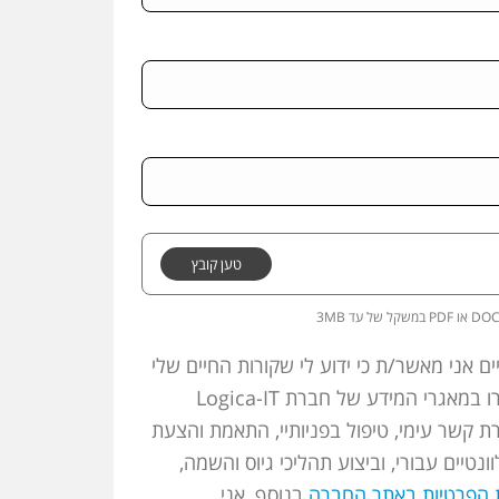
טען קובץ
3M במשקל של עד PDF או DOC
ם אני מאשר/ת כי ידוע לי שקורות החיים שלי
ופרטיי האישיים, יישמרו במאגרי המידע של חברת Logica-IT
רת קשר עימי, טיפול בפניותיי, התאמת והצעת
ונטיים עבורי, וביצוע תהליכי גיוס והשמה,
ת הפרטיות באתר החברה
בנוסף, אני