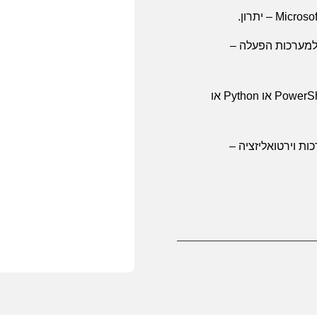
Microso
– יתרון.
מערכות הפעלה –
PowerSh
או
Python
או
ות וירטואליזציה –