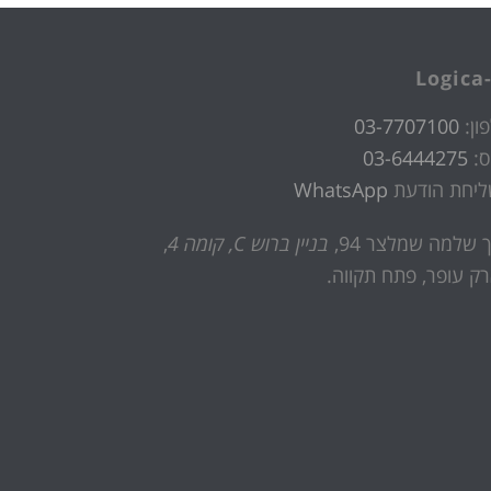
Logica-
ון:
03-7707100
ס:
03-6444275
ליחת הודעת
WhatsApp
 שלמה שמלצר 94,
בניין ברוש C, קומה 4
,
ק עופר, פתח תקווה.