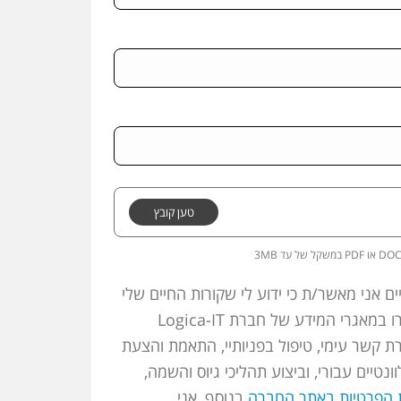
טען קובץ
3M במשקל של עד PDF או DOC
ם אני מאשר/ת כי ידוע לי שקורות החיים שלי
ופרטיי האישיים, יישמרו במאגרי המידע של חברת Logica-IT
רת קשר עימי, טיפול בפניותיי, התאמת והצעת
ונטיים עבורי, וביצוע תהליכי גיוס והשמה,
ת הפרטיות באתר החברה
בנוסף, אני