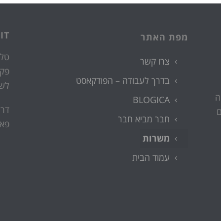
IT
מפת האתר
טלפ
צרו קשר
פק
בדרך לעבודה – הפודקאסט
לש
ה
BLOGICA
דרך
ם
חבר מביא חבר
פאר
משרות
עמוד הבית