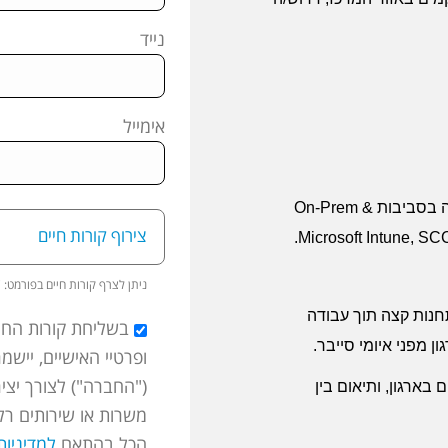
נייד
אימייל
ה בסביבות
On-Prem &
צירוף קורות חיים
.
Microsoft Intune, SC
ניתן לצרף קורות חיים בפורמט:
B
חנות קצה תוך עבודה
בשליחת קורות החיי
ן מפני איומי סייבר
.
("החברה") לצורך יצי
 בארגון, ותיאום בין
משרות או שירותים רלו
הכל בהתאם
למדיניו