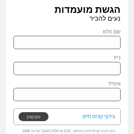
הגשת מועמדות
נעים להכיר
שם מלא
נייד
אימייל
צירוף קורות חיים
טען קובץ
ניתן לצרף קורות חיים בפורמט:
3MB במשקל של עד PDF או DOC